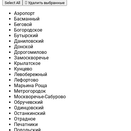
Select All
Удалить выбранные
Аэропорт
Басманный
Беговой
Богородское
Бутырский
Даниловский
Донской
Дорогомилово
Замоскворечье
Крылатское
Кунцево
Левобережный
Лефортово
Марьина Роща
Метрогородок
Москворечье-Сабурово
Обручевский
Одинцовский
Останкинский
Отрадное
Печатники
Подольский