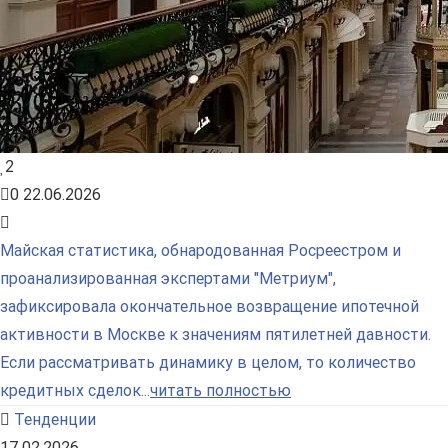
2
0
22.06.2026
Майская статистика, обнародованная Росреестром и
проанализированная экспертами "Метриум",
зафиксировала окончательное возвращение ипотечной
активности в Москве к значениям пятилетней давности.
Если рассматривать динамику в целом, то количество
кредитных сделок...
читать полностью
Тенденции
17.02.2026