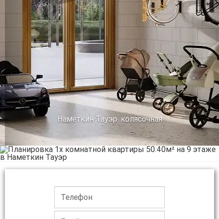
Предыдущее
Сл
Наметкин Тауэр. колясочная