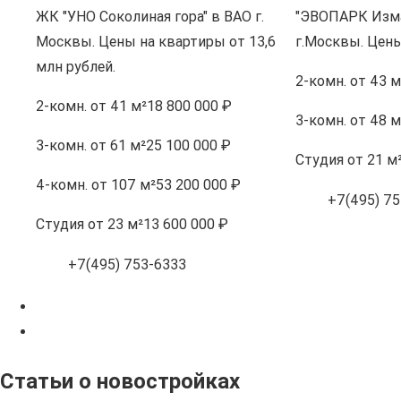
ЖК "УНО Соколиная гора" в ВАО г.
"ЭВОПАРК Изма
Москвы. Цены на квартиры от 13,6
г.Москвы. Цены
млн рублей.
2-комн.
от 43 м
2-комн.
от 41 м²
18 800 000 ₽
3-комн.
от 48 м
3-комн.
от 61 м²
25 100 000 ₽
Студия
от 21 м
4-комн.
от 107 м²
53 200 000 ₽
+7(495) 75
Студия
от 23 м²
13 600 000 ₽
+7(495) 753-6333
Статьи о новостройках