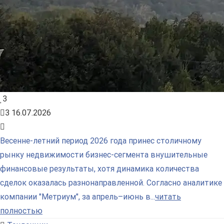
3
3
16.07.2026
Весенне-летний период 2026 года принес столичному
рынку недвижимости бизнес-сегмента внушительные
финансовые результаты, хотя динамика количества
сделок оказалась разнонаправленной. Согласно аналитике
компании "Метриум", за апрель–июнь в...
читать
полностью