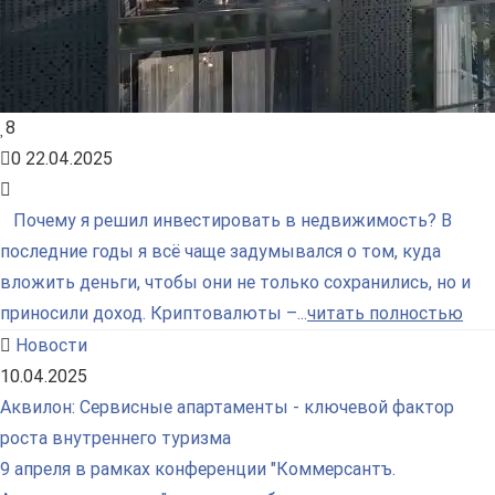
8
0
22.04.2025
Почему я решил инвестировать в недвижимость? В
последние годы я всё чаще задумывался о том, куда
вложить деньги, чтобы они не только сохранились, но и
приносили доход. Криптовалюты –...
читать полностью
Новости
10.04.2025
Аквилон: Сервисные апартаменты - ключевой фактор
роста внутреннего туризма
9 апреля в рамках конференции "Коммерсантъ.