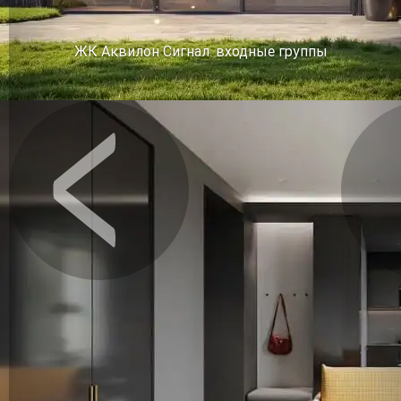
ЖК Аквилон Сигнал. входные группы
Предыдущее
Сл