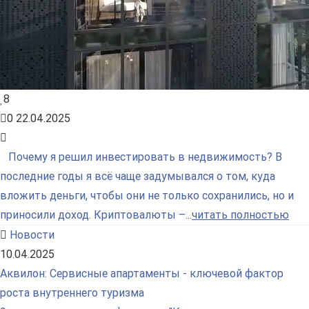
8
0
22.04.2025
Почему я решил инвестировать в недвижимость? В
последние годы я всё чаще задумывался о том, куда
вложить деньги, чтобы они не только сохранились, но и
приносили доход. Криптовалюты –...
читать полностью
Новости
10.04.2025
Аквилон: Сервисные апартаменты - ключевой фактор
роста внутреннего туризма