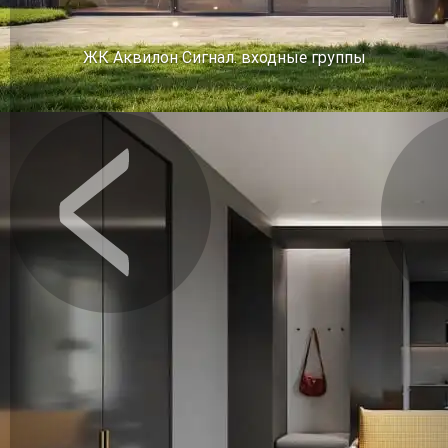
ЖК Аквилон Сигнал. входные группы
Предыдущее
Сл