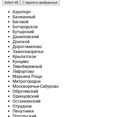
Select All
Удалить выбранные
Аэропорт
Басманный
Беговой
Богородское
Бутырский
Даниловский
Донской
Дорогомилово
Замоскворечье
Крылатское
Кунцево
Левобережный
Лефортово
Марьина Роща
Метрогородок
Москворечье-Сабурово
Обручевский
Одинцовский
Останкинский
Отрадное
Печатники
Подольский