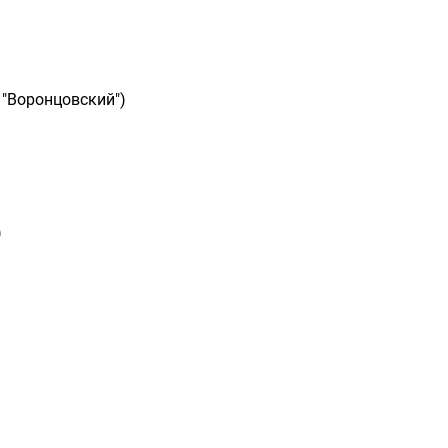
 "Воронцовский")
)