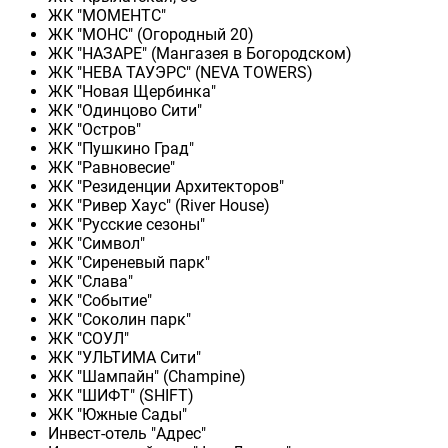
ЖК "МОМЕНТС"
ЖК "МОНС" (Огородный 20)
ЖК "НАЗАРЕ" (Мангазея в Богородском)
ЖК "НЕВА ТАУЭРС" (NEVA TOWERS)
ЖК "Новая Щербинка"
ЖК "Одинцово Сити"
ЖК "Остров"
ЖК "Пушкино Град"
ЖК "Равновесие"
ЖК "Резиденции Архитекторов"
ЖК "Ривер Хаус" (River Нouse)
ЖК "Русские сезоны"
ЖК "Символ"
ЖК "Сиреневый парк"
ЖК "Слава"
ЖК "Событие"
ЖК "Соколин парк"
ЖК "СОУЛ"
ЖК "УЛЬТИМА Сити"
ЖК "Шампайн" (Champine)
ЖК "ШИФТ" (SHIFT)
ЖК "Южные Сады"
Инвест-отель "Адрес"