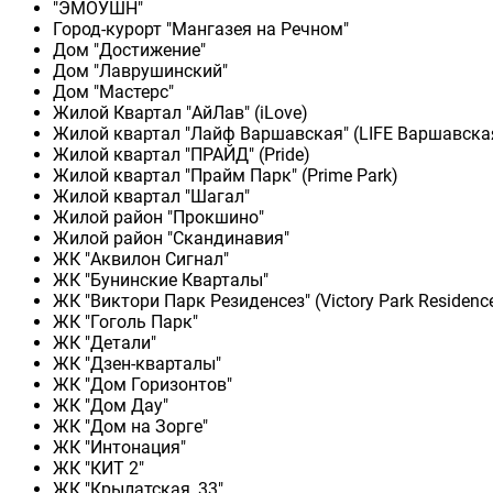
"ЭМОУШН"
Город-курорт "Мангазея на Речном"
Дом "Достижение"
Дом "Лаврушинский"
Дом "Мастерс"
Жилой Квартал "АйЛав" (iLove)
Жилой квартал "Лайф Варшавская" (LIFE Варшавска
Жилой квартал "ПРАЙД" (Pride)
Жилой квартал "Прайм Парк" (Prime Park)
Жилой квартал "Шагал"
Жилой район "Прокшино"
Жилой район "Скандинавия"
ЖК "Аквилон Сигнал"
ЖК "Бунинские Кварталы"
ЖК "Виктори Парк Резиденсез" (Victory Park Residenc
ЖК "Гоголь Парк"
ЖК "Детали"
ЖК "Дзен-кварталы"
ЖК "Дом Горизонтов"
ЖК "Дом Дау"
ЖК "Дом на Зорге"
ЖК "Интонация"
ЖК "КИТ 2"
ЖК "Крылатская, 33"