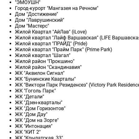
"ЭМОУШН"
Город-курорт "Мангазея на Речном"
Дом "Достижение"
Дом "Лаврушинский"
Дом "Мастерс"
Жилой Квартал "АйЛав" (iLove)
Жилой квартал "Лайф Варшавская" (LIFE Варшавска
Жилой квартал "ПРАЙД" (Pride)
Жилой квартал "Прайм Парк" (Prime Park)
Жилой квартал "Шагал"
Жилой район "Прокшино"
Жилой район "Скандинавия"
ЖК "Аквилон Сигнал"
ЖК "Бунинские Кварталы"
ЖК "Виктори Парк Резиденсез" (Victory Park Residenc
ЖК "Гоголь Парк"
ЖК "Детали"
ЖК "Дзен-кварталы"
ЖК "Дом Горизонтов"
ЖК "Дом Дау"
ЖК "Дом на Зорге"
ЖК "Интонация"
ЖК "КИТ 2"
ЖК "Крылатская, 33"