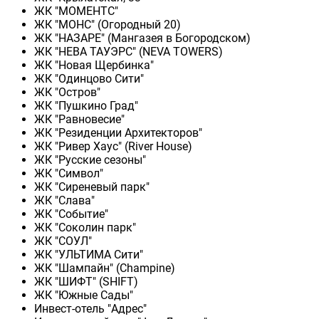
ЖК "МОМЕНТС"
ЖК "МОНС" (Огородный 20)
ЖК "НАЗАРЕ" (Мангазея в Богородском)
ЖК "НЕВА ТАУЭРС" (NEVA TOWERS)
ЖК "Новая Щербинка"
ЖК "Одинцово Сити"
ЖК "Остров"
ЖК "Пушкино Град"
ЖК "Равновесие"
ЖК "Резиденции Архитекторов"
ЖК "Ривер Хаус" (River Нouse)
ЖК "Русские сезоны"
ЖК "Символ"
ЖК "Сиреневый парк"
ЖК "Слава"
ЖК "Событие"
ЖК "Соколин парк"
ЖК "СОУЛ"
ЖК "УЛЬТИМА Сити"
ЖК "Шампайн" (Champine)
ЖК "ШИФТ" (SHIFT)
ЖК "Южные Сады"
Инвест-отель "Адрес"