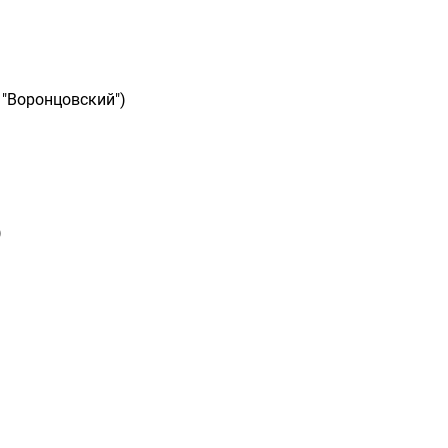
 "Воронцовский")
)