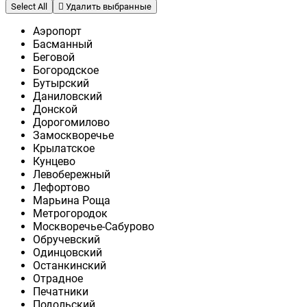
Select All
Удалить выбранные
Аэропорт
Басманный
Беговой
Богородское
Бутырский
Даниловский
Донской
Дорогомилово
Замоскворечье
Крылатское
Кунцево
Левобережный
Лефортово
Марьина Роща
Метрогородок
Москворечье-Сабурово
Обручевский
Одинцовский
Останкинский
Отрадное
Печатники
Подольский