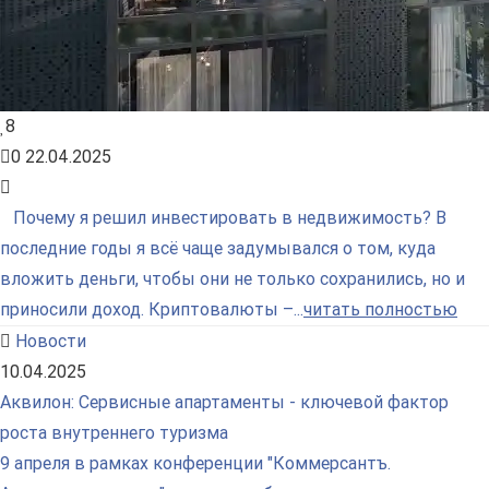
8
0
22.04.2025
Почему я решил инвестировать в недвижимость? В
последние годы я всё чаще задумывался о том, куда
вложить деньги, чтобы они не только сохранились, но и
приносили доход. Криптовалюты –...
читать полностью
Новости
10.04.2025
Аквилон: Сервисные апартаменты - ключевой фактор
роста внутреннего туризма
9 апреля в рамках конференции "Коммерсантъ.