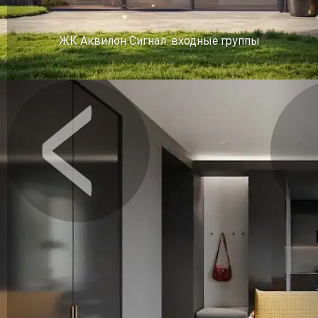
ЖК Аквилон Сигнал. входные группы
Предыдущее
Сл