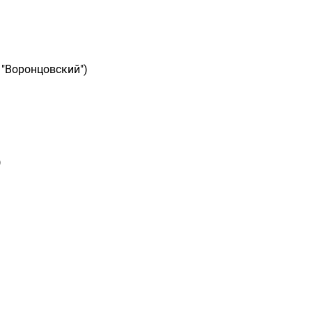
 "Воронцовский")
)