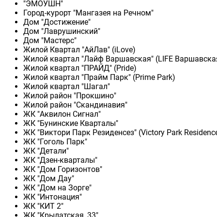
"ЭМОУШН"
Город-курорт "Мангазея на Речном"
Дом "Достижение"
Дом "Лаврушинский"
Дом "Мастерс"
Жилой Квартал "АйЛав" (iLove)
Жилой квартал "Лайф Варшавская" (LIFE Варшавска
Жилой квартал "ПРАЙД" (Pride)
Жилой квартал "Прайм Парк" (Prime Park)
Жилой квартал "Шагал"
Жилой район "Прокшино"
Жилой район "Скандинавия"
ЖК "Аквилон Сигнал"
ЖК "Бунинские Кварталы"
ЖК "Виктори Парк Резиденсез" (Victory Park Residenc
ЖК "Гоголь Парк"
ЖК "Детали"
ЖК "Дзен-кварталы"
ЖК "Дом Горизонтов"
ЖК "Дом Дау"
ЖК "Дом на Зорге"
ЖК "Интонация"
ЖК "КИТ 2"
ЖК "Крылатская, 33"