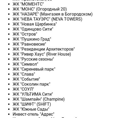
ЖК "МОМЕНТС"
ЖК "МОНС" (Огородный 20)
ЖК "НАЗАРЕ" (Мангазея в Богородском)
ЖК "НЕВА ТАУЭРС" (NEVA TOWERS)
ЖК "Новая Щербинка"
ЖК "Одинцово Сити"
ЖК "Остров"
ЖК "Пушкино Град"
ЖК "Равновесие"
ЖК "Резиденции Архитекторов"
ЖК "Ривер Хаус" (River Нouse)
ЖК "Русские сезоны"
ЖК "Символ"
ЖК "Сиреневый парк"
ЖК "Слава"
ЖК "Событие"
ЖК "Соколин парк"
ЖК "СОУЛ"
ЖК "УЛЬТИМА Сити"
ЖК "Шампайн" (Champine)
ЖК "ШИФТ" (SHIFT)
ЖК "Южные Сады"
Инвест-отель "Адрес"