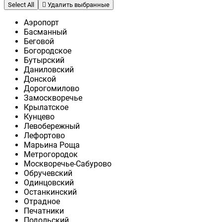
Select All
Удалить выбранные
Аэропорт
Басманный
Беговой
Богородское
Бутырский
Даниловский
Донской
Дорогомилово
Замоскворечье
Крылатское
Кунцево
Левобережный
Лефортово
Марьина Роща
Метрогородок
Москворечье-Сабурово
Обручевский
Одинцовский
Останкинский
Отрадное
Печатники
Подольский