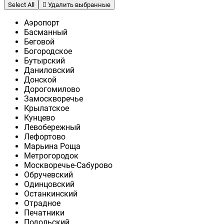
Select All
Удалить выбранные
Аэропорт
Басманный
Беговой
Богородское
Бутырский
Даниловский
Донской
Дорогомилово
Замоскворечье
Крылатское
Кунцево
Левобережный
Лефортово
Марьина Роща
Метрогородок
Москворечье-Сабурово
Обручевский
Одинцовский
Останкинский
Отрадное
Печатники
Подольский