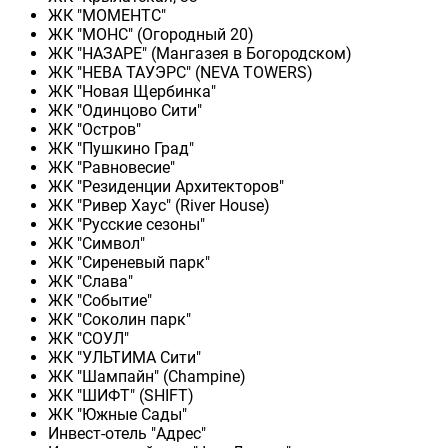
ЖК "МОМЕНТС"
ЖК "МОНС" (Огородный 20)
ЖК "НАЗАРЕ" (Мангазея в Богородском)
ЖК "НЕВА ТАУЭРС" (NEVA TOWERS)
ЖК "Новая Щербинка"
ЖК "Одинцово Сити"
ЖК "Остров"
ЖК "Пушкино Град"
ЖК "Равновесие"
ЖК "Резиденции Архитекторов"
ЖК "Ривер Хаус" (River Нouse)
ЖК "Русские сезоны"
ЖК "Символ"
ЖК "Сиреневый парк"
ЖК "Слава"
ЖК "Событие"
ЖК "Соколин парк"
ЖК "СОУЛ"
ЖК "УЛЬТИМА Сити"
ЖК "Шампайн" (Champine)
ЖК "ШИФТ" (SHIFT)
ЖК "Южные Сады"
Инвест-отель "Адрес"