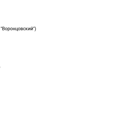
 "Воронцовский")
)