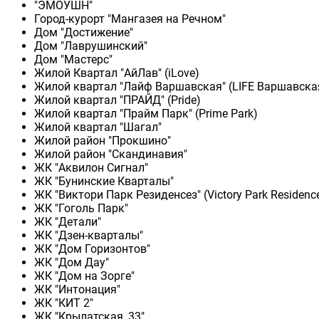
"ЭМОУШН"
Город-курорт "Мангазея на Речном"
Дом "Достижение"
Дом "Лаврушинский"
Дом "Мастерс"
Жилой Квартал "АйЛав" (iLove)
Жилой квартал "Лайф Варшавская" (LIFE Варшавска
Жилой квартал "ПРАЙД" (Pride)
Жилой квартал "Прайм Парк" (Prime Park)
Жилой квартал "Шагал"
Жилой район "Прокшино"
Жилой район "Скандинавия"
ЖК "Аквилон Сигнал"
ЖК "Бунинские Кварталы"
ЖК "Виктори Парк Резиденсез" (Victory Park Residenc
ЖК "Гоголь Парк"
ЖК "Детали"
ЖК "Дзен-кварталы"
ЖК "Дом Горизонтов"
ЖК "Дом Дау"
ЖК "Дом на Зорге"
ЖК "Интонация"
ЖК "КИТ 2"
ЖК "Крылатская, 33"