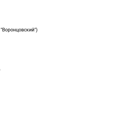
 "Воронцовский")
)