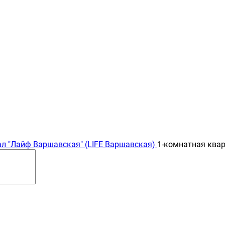
л "Лайф Варшавская" (LIFE Варшавская)
1-комнатная ква