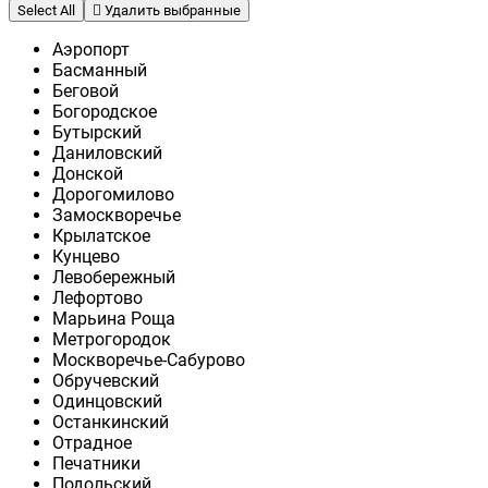
Select All
Удалить выбранные
Аэропорт
Басманный
Беговой
Богородское
Бутырский
Даниловский
Донской
Дорогомилово
Замоскворечье
Крылатское
Кунцево
Левобережный
Лефортово
Марьина Роща
Метрогородок
Москворечье-Сабурово
Обручевский
Одинцовский
Останкинский
Отрадное
Печатники
Подольский