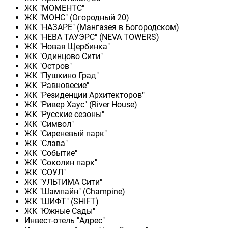
ЖК "МОМЕНТС"
ЖК "МОНС" (Огородный 20)
ЖК "НАЗАРЕ" (Мангазея в Богородском)
ЖК "НЕВА ТАУЭРС" (NEVA TOWERS)
ЖК "Новая Щербинка"
ЖК "Одинцово Сити"
ЖК "Остров"
ЖК "Пушкино Град"
ЖК "Равновесие"
ЖК "Резиденции Архитекторов"
ЖК "Ривер Хаус" (River Нouse)
ЖК "Русские сезоны"
ЖК "Символ"
ЖК "Сиреневый парк"
ЖК "Слава"
ЖК "Событие"
ЖК "Соколин парк"
ЖК "СОУЛ"
ЖК "УЛЬТИМА Сити"
ЖК "Шампайн" (Champine)
ЖК "ШИФТ" (SHIFT)
ЖК "Южные Сады"
Инвест-отель "Адрес"