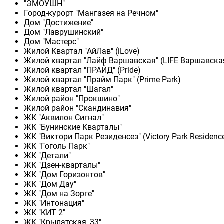
"ЭМОУШН"
Город-курорт "Мангазея на Речном"
Дом "Достижение"
Дом "Лаврушинский"
Дом "Мастерс"
Жилой Квартал "АйЛав" (iLove)
Жилой квартал "Лайф Варшавская" (LIFE Варшавска
Жилой квартал "ПРАЙД" (Pride)
Жилой квартал "Прайм Парк" (Prime Park)
Жилой квартал "Шагал"
Жилой район "Прокшино"
Жилой район "Скандинавия"
ЖК "Аквилон Сигнал"
ЖК "Бунинские Кварталы"
ЖК "Виктори Парк Резиденсез" (Victory Park Residenc
ЖК "Гоголь Парк"
ЖК "Детали"
ЖК "Дзен-кварталы"
ЖК "Дом Горизонтов"
ЖК "Дом Дау"
ЖК "Дом на Зорге"
ЖК "Интонация"
ЖК "КИТ 2"
ЖК "Крылатская, 33"