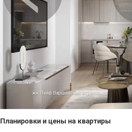
Предыдущее
Сл
жк Лайф Варшавская. отделка
Планировки и цены на квартиры