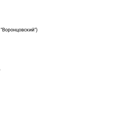
 "Воронцовский")
)