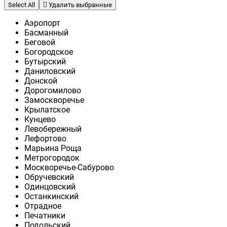
Select All
Удалить выбранные
Аэропорт
Басманный
Беговой
Богородское
Бутырский
Даниловский
Донской
Дорогомилово
Замоскворечье
Крылатское
Кунцево
Левобережный
Лефортово
Марьина Роща
Метрогородок
Москворечье-Сабурово
Обручевский
Одинцовский
Останкинский
Отрадное
Печатники
Подольский