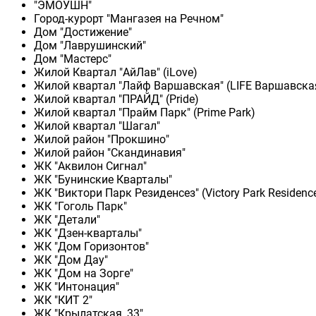
"ЭМОУШН"
Город-курорт "Мангазея на Речном"
Дом "Достижение"
Дом "Лаврушинский"
Дом "Мастерс"
Жилой Квартал "АйЛав" (iLove)
Жилой квартал "Лайф Варшавская" (LIFE Варшавска
Жилой квартал "ПРАЙД" (Pride)
Жилой квартал "Прайм Парк" (Prime Park)
Жилой квартал "Шагал"
Жилой район "Прокшино"
Жилой район "Скандинавия"
ЖК "Аквилон Сигнал"
ЖК "Бунинские Кварталы"
ЖК "Виктори Парк Резиденсез" (Victory Park Residenc
ЖК "Гоголь Парк"
ЖК "Детали"
ЖК "Дзен-кварталы"
ЖК "Дом Горизонтов"
ЖК "Дом Дау"
ЖК "Дом на Зорге"
ЖК "Интонация"
ЖК "КИТ 2"
ЖК "Крылатская, 33"