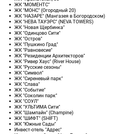
ЖК "МОМЕНТС"
ЖК "МОНС" (Огородный 20)
ЖК "НАЗАРЕ" (Мангазея в Богородском)
ЖК "НЕВА ТАУЭРС" (NEVA TOWERS)
ЖК "Новая Щербинка"
ЖК "Одинцово Сити"
ЖК "Остров"
ЖК "Пушкино Град"
ЖК "Равновесие"
ЖК "Резиденции Архитекторов"
ЖК "Ривер Хаус" (River Нouse)
ЖК "Русские сезоны"
ЖК "Символ"
ЖК "Сиреневый парк"
ЖК "Слава"
ЖК "Событие"
ЖК "Соколин парк"
ЖК "СОУЛ"
ЖК "УЛЬТИМА Сити"
ЖК "Шампайн" (Champine)
ЖК "ШИФТ" (SHIFT)
ЖК "Южные Сады"
Инвест-отель "Адрес"