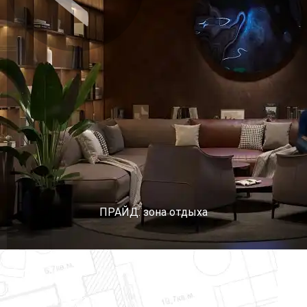
Предыдущее
Сл
ПРАЙД. зона отдыха