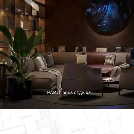
Предыдущее
Сл
ПРАЙД. зона отдыха