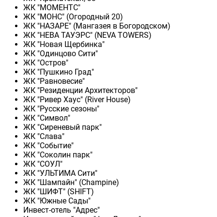
ЖК "МОМЕНТС"
ЖК "МОНС" (Огородный 20)
ЖК "НАЗАРЕ" (Мангазея в Богородском)
ЖК "НЕВА ТАУЭРС" (NEVA TOWERS)
ЖК "Новая Щербинка"
ЖК "Одинцово Сити"
ЖК "Остров"
ЖК "Пушкино Град"
ЖК "Равновесие"
ЖК "Резиденции Архитекторов"
ЖК "Ривер Хаус" (River Нouse)
ЖК "Русские сезоны"
ЖК "Символ"
ЖК "Сиреневый парк"
ЖК "Слава"
ЖК "Событие"
ЖК "Соколин парк"
ЖК "СОУЛ"
ЖК "УЛЬТИМА Сити"
ЖК "Шампайн" (Champine)
ЖК "ШИФТ" (SHIFT)
ЖК "Южные Сады"
Инвест-отель "Адрес"