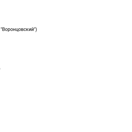
 "Воронцовский")
)