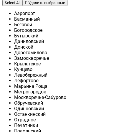
Select All
Удалить выбранные
Аэропорт
Басманный
Беговой
Богородское
Бутырский
Даниловский
Донской
Дорогомилово
Замоскворечье
Крылатское
Кунцево
Левобережный
Лефортово
Марьина Роща
Метрогородок
Москворечье-Сабурово
Обручевский
Одинцовский
Останкинский
Отрадное
Печатники
Подольский