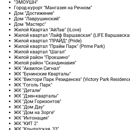
"ЭМОУШН"
Город-курорт "Мангазея на Речном"
Дом "Достижение"
Дом "Лаврушинский"
Дом "Мастерс"
Жилой Квартал "АйЛав" (iLove)
Жилой квартал "Лайф Варшавская" (LIFE Варшавска
Жилой квартал "ПРАЙД" (Pride)
Жилой квартал "Прайм Парк" (Prime Park)
Жилой квартал "Шагал"
Жилой район "Прокшино"
Жилой район "Скандинавия"
ЖК "Аквилон Сигнал"
ЖК "Бунинские Кварталы"
ЖК "Виктори Парк Резиденсез" (Victory Park Residenc
ЖК "Гоголь Парк"
ЖК "Детали"
ЖК "Дзен-кварталы"
ЖК "Дом Горизонтов"
ЖК "Дом Дау"
ЖК "Дом на Зорге"
ЖК "Интонация"
ЖК "КИТ 2"
ЖК "Крылатская, 33"