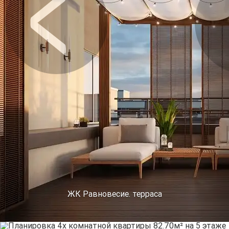
Предыдущее
Сл
ЖК Равновесие. терраса