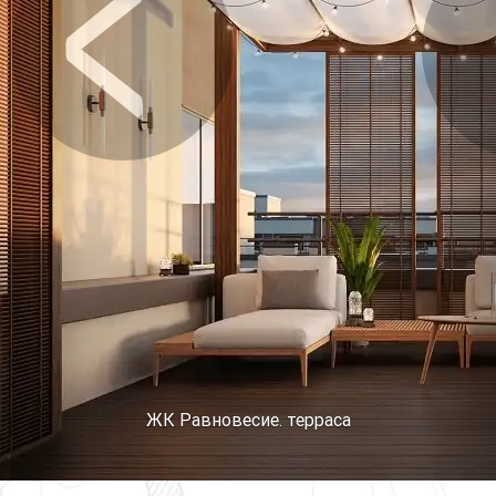
Предыдущее
Сл
ЖК Равновесие. терраса