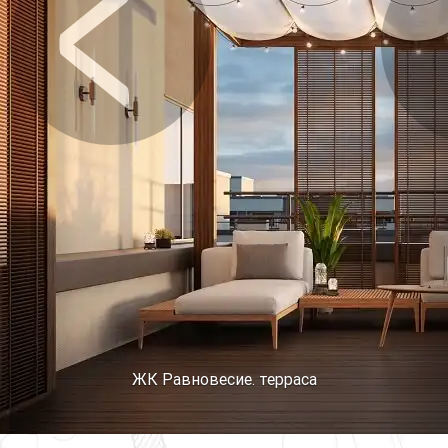
Предыдущее
Сл
ЖК Равновесие. терраса