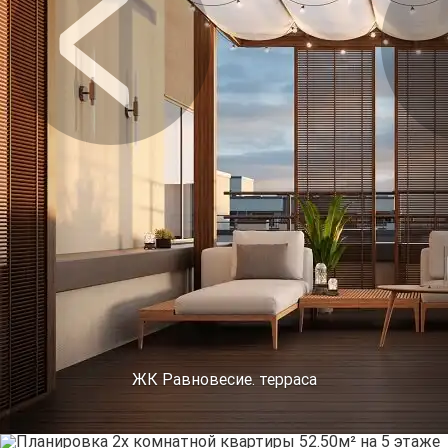
Предыдущее
Сл
ЖК Равновесие. терраса