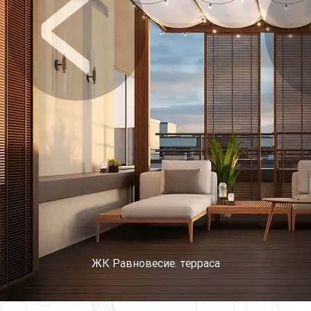
Предыдущее
Сл
ЖК Равновесие. терраса