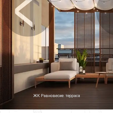
Предыдущее
Сл
ЖК Равновесие. терраса