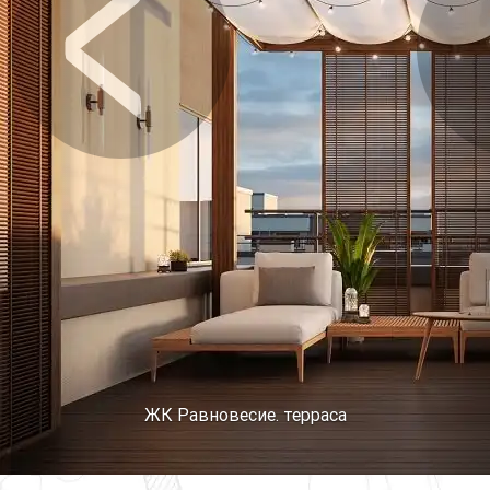
Предыдущее
Сл
ЖК Равновесие. терраса