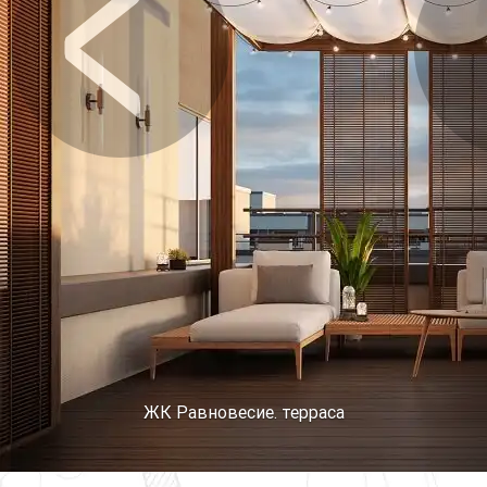
Предыдущее
Сл
ЖК Равновесие. терраса