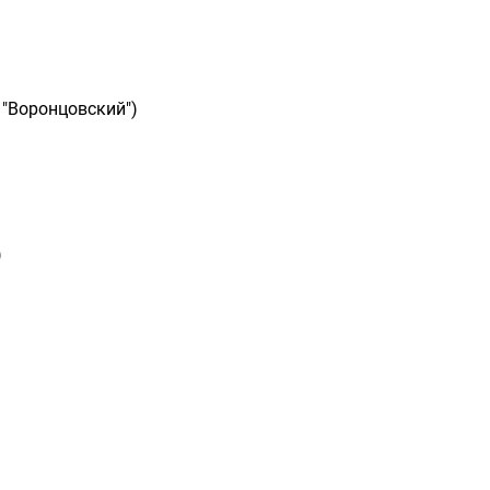
 "Воронцовский")
)