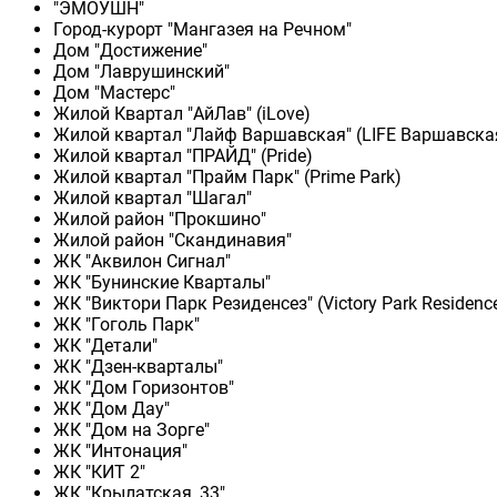
"ЭМОУШН"
Город-курорт "Мангазея на Речном"
Дом "Достижение"
Дом "Лаврушинский"
Дом "Мастерс"
Жилой Квартал "АйЛав" (iLove)
Жилой квартал "Лайф Варшавская" (LIFE Варшавска
Жилой квартал "ПРАЙД" (Pride)
Жилой квартал "Прайм Парк" (Prime Park)
Жилой квартал "Шагал"
Жилой район "Прокшино"
Жилой район "Скандинавия"
ЖК "Аквилон Сигнал"
ЖК "Бунинские Кварталы"
ЖК "Виктори Парк Резиденсез" (Victory Park Residenc
ЖК "Гоголь Парк"
ЖК "Детали"
ЖК "Дзен-кварталы"
ЖК "Дом Горизонтов"
ЖК "Дом Дау"
ЖК "Дом на Зорге"
ЖК "Интонация"
ЖК "КИТ 2"
ЖК "Крылатская, 33"