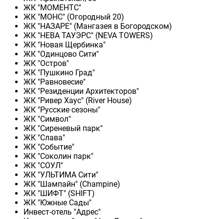
ЖК "МОМЕНТС"
ЖК "МОНС" (Огородный 20)
ЖК "НАЗАРЕ" (Мангазея в Богородском)
ЖК "НЕВА ТАУЭРС" (NEVA TOWERS)
ЖК "Новая Щербинка"
ЖК "Одинцово Сити"
ЖК "Остров"
ЖК "Пушкино Град"
ЖК "Равновесие"
ЖК "Резиденции Архитекторов"
ЖК "Ривер Хаус" (River Нouse)
ЖК "Русские сезоны"
ЖК "Символ"
ЖК "Сиреневый парк"
ЖК "Слава"
ЖК "Событие"
ЖК "Соколин парк"
ЖК "СОУЛ"
ЖК "УЛЬТИМА Сити"
ЖК "Шампайн" (Champine)
ЖК "ШИФТ" (SHIFT)
ЖК "Южные Сады"
Инвест-отель "Адрес"