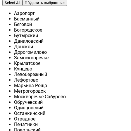
Select All
Удалить выбранные
Аэропорт
Басманный
Беговой
Богородское
Бутырский
Даниловский
Донской
Дорогомилово
Замоскворечье
Крылатское
Кунцево
Левобережный
Лефортово
Марьина Роща
Метрогородок
Москворечье-Сабурово
Обручевский
Одинцовский
Останкинский
Отрадное
Печатники
Подольский