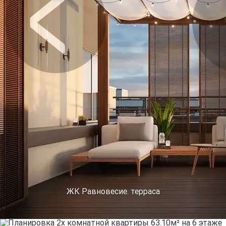
Предыдущее
Сл
ЖК Равновесие. терраса