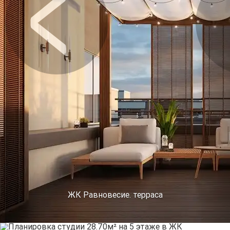
Предыдущее
Сл
ЖК Равновесие. терраса