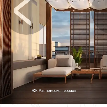
Предыдущее
Сл
ЖК Равновесие. терраса