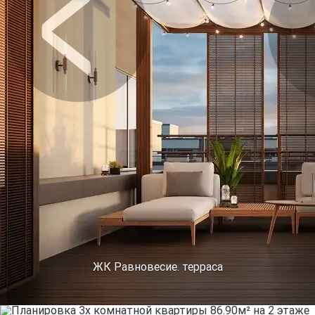
Предыдущее
Сл
ЖК Равновесие. терраса