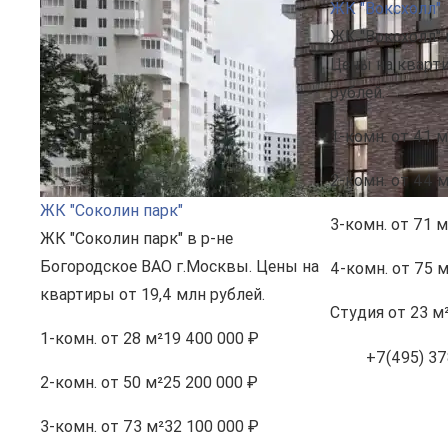
ЖК "Воксхолл"
ЖК "Воксхолл" 
Цены на кварти
рублей.
1-комн.
от 41 м
2-комн.
от 44 м
ЖК "Соколин парк"
3-комн.
от 71 м
ЖК "Соколин парк" в р-не
Богородское ВАО г.Москвы. Цены на
4-комн.
от 75 м
квартиры от 19,4 млн рублей.
Студия
от 23 м
1-комн.
от 28 м²
19 400 000 ₽
+7(495) 37
2-комн.
от 50 м²
25 200 000 ₽
3-комн.
от 73 м²
32 100 000 ₽