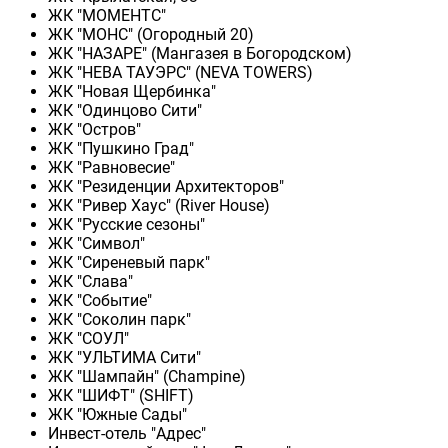
ЖК "МОМЕНТС"
ЖК "МОНС" (Огородный 20)
ЖК "НАЗАРЕ" (Мангазея в Богородском)
ЖК "НЕВА ТАУЭРС" (NEVA TOWERS)
ЖК "Новая Щербинка"
ЖК "Одинцово Сити"
ЖК "Остров"
ЖК "Пушкино Град"
ЖК "Равновесие"
ЖК "Резиденции Архитекторов"
ЖК "Ривер Хаус" (River Нouse)
ЖК "Русские сезоны"
ЖК "Символ"
ЖК "Сиреневый парк"
ЖК "Слава"
ЖК "Событие"
ЖК "Соколин парк"
ЖК "СОУЛ"
ЖК "УЛЬТИМА Сити"
ЖК "Шампайн" (Champine)
ЖК "ШИФТ" (SHIFT)
ЖК "Южные Сады"
Инвест-отель "Адрес"