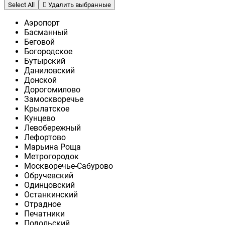
Select All
Удалить выбранные
Аэропорт
Басманный
Беговой
Богородское
Бутырский
Даниловский
Донской
Дорогомилово
Замоскворечье
Крылатское
Кунцево
Левобережный
Лефортово
Марьина Роща
Метрогородок
Москворечье-Сабурово
Обручевский
Одинцовский
Останкинский
Отрадное
Печатники
Подольский