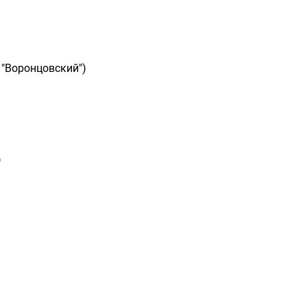
 "Воронцовский")
)