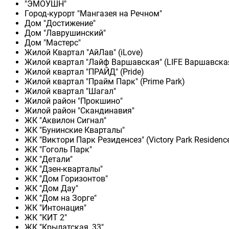
"ЭМОУШН"
Город-курорт "Мангазея на Речном"
Дом "Достижение"
Дом "Лаврушинский"
Дом "Мастерс"
Жилой Квартал "АйЛав" (iLove)
Жилой квартал "Лайф Варшавская" (LIFE Варшавска
Жилой квартал "ПРАЙД" (Pride)
Жилой квартал "Прайм Парк" (Prime Park)
Жилой квартал "Шагал"
Жилой район "Прокшино"
Жилой район "Скандинавия"
ЖК "Аквилон Сигнал"
ЖК "Бунинские Кварталы"
ЖК "Виктори Парк Резиденсез" (Victory Park Residenc
ЖК "Гоголь Парк"
ЖК "Детали"
ЖК "Дзен-кварталы"
ЖК "Дом Горизонтов"
ЖК "Дом Дау"
ЖК "Дом на Зорге"
ЖК "Интонация"
ЖК "КИТ 2"
ЖК "Крылатская, 33"