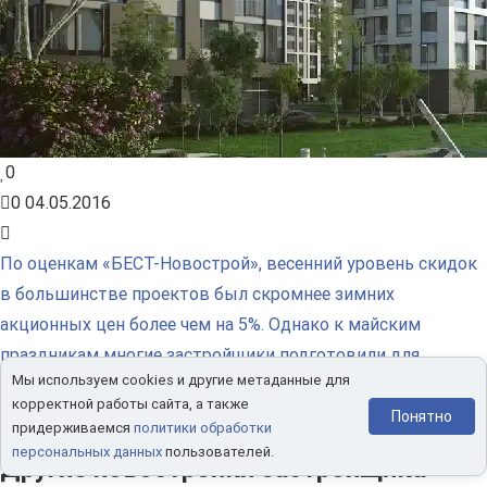
0
0
04.05.2016
По оценкам «БЕСТ-Новострой», весенний уровень скидок
в большинстве проектов был скромнее зимних
акционных цен более чем на 5%. Однако к майским
праздникам многие застройщики подготовили для
Мы используем cookies и другие метаданные для
покупателей весьма интересные...
читать полностью
корректной работы сайта, а также
Понятно
придерживаемся
политики обработки
персональных данных
пользователей.
Другие новостройки застройщика