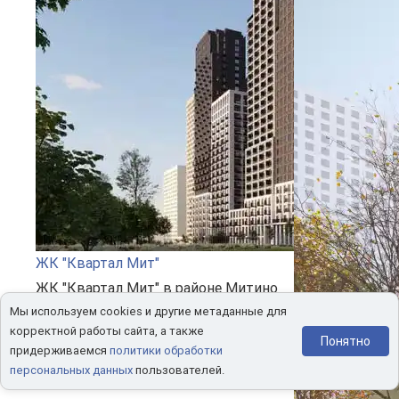
ЖК "Квартал Мит"
ЖК "Квартал Мит" в районе Митино
г.Москвы. Цены на квартиры от 9,9
Мы используем cookies и другие метаданные для
корректной работы сайта, а также
млн рублей
Понятно
придерживаемся
политики обработки
персональных данных
пользователей.
1-комн.
от 31,5 м²
11 700 000 ₽