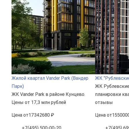
Жилой квартал Vander Park (Вандер
ЖК "Рублевские
Парк)
ЖК Рублевские 
ЖК Vander Park в районе Кунцево.
планировки ква
Цены от 17,3 млн рублей
отзывы
Цена
от
17342680 ₽
Цена
от
155000
+7(495) 500-00-20
+7(495) 69