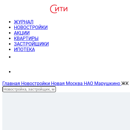
ЖУРНАЛ
НОВОСТРОЙКИ
АКЦИИ
КВАРТИРЫ
ЗАСТРОЙЩИКИ
ИПОТЕКА
8(495) 220-3043
Консультация пн-пт 9-21
Главная
Новостройки
Новая Москва
НАО
Марушкино
ЖК 
Планировки и цены
На карте
Описание жк
Ипотека
Новостройки Новой Москвы