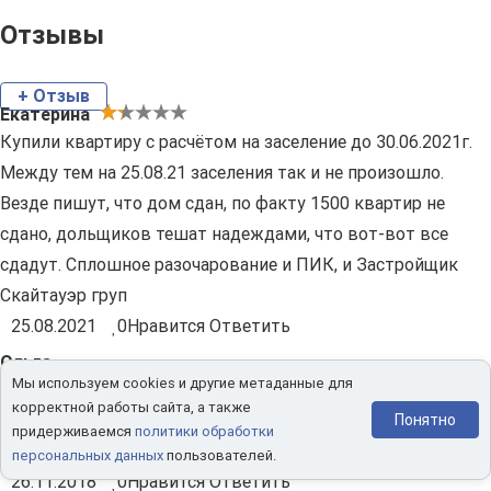
Отзывы
+ Отзыв
Екатерина
Купили квартиру с расчётом на заселение до 30.06.2021г.
Между тем на 25.08.21 заселения так и не произошло.
Везде пишут, что дом сдан, по факту 1500 квартир не
сдано, дольщиков тешат надеждами, что вот-вот все
сдадут. Сплошное разочарование и ПИК, и Застройщик
Скайтауэр груп
25.08.2021
0
Нравится
Ответить
Ольга
Мы используем cookies и другие метаданные для
Михайловский парк – очередное нагромождение унылых
корректной работы сайта, а также
жилых коробок в окружении дорожных пробок. Мой
Понятно
придерживаемся
политики обработки
совет - любой другой ЖК, только не этот.
персональных данных
пользователей.
26.11.2018
0
Нравится
Ответить