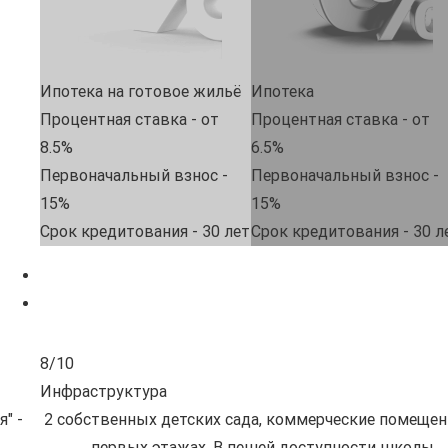
Ипотека на готовое жильё
Ипотека
Процентная ставка - от
Процентная ставка - от
8.5%
6.5%
Первоначальный взнос -
Первоначальный взнос -
15%
15%
Срок кредитования - 30 лет
Срок кредитования - 30 л
5/10
Экология
ещения на
Комплекс расположен между промзоной и Кус
лы,
лесопарком, в 1км действующий Машиностро