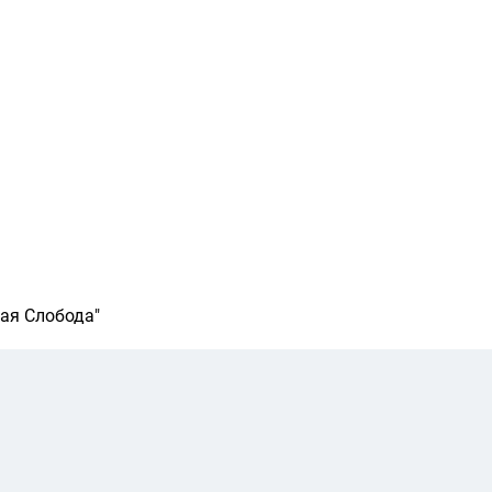
ая Слобода"