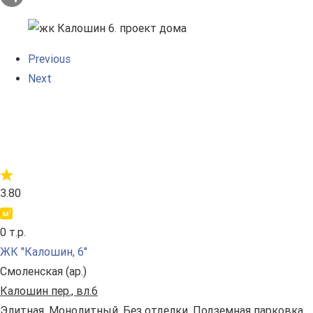
Previous
Next
3.80
0 т.р.
ЖК "Калошин, 6"
Смоленская (ар.)
Калошин пeр., вл.6
Элитная. Монолитный. Без отделки. Подземная парковка.