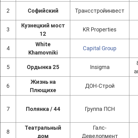
2
Софийский
Трансстройинвест
Кузнецкий мост
3
KR Properties
12
White
4
Capital Group
Khamovniki
5
Ордынка 25
Insigma
а
Жизнь на
6
ДОН-Строй
Плющихе
7
Полянка / 44
Группа ПСН
Театральный
Галс-
8
дом
Девелопмент