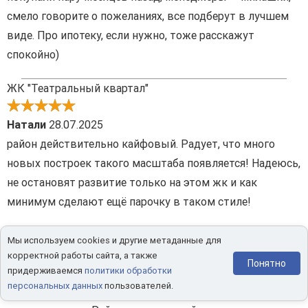
смело говорите о пожеланиях, все подберут в лучшем
виде. Про ипотеку, если нужно, тоже расскажут
спокойно)
ЖК "Театральный квартал"
Натали
28.07.2025
район действительно кайфовый. Радует, что много
новых построек такого масштаба появляется! Надеюсь,
не остановят развитие только на этом жк и как
минимум сделают ещё парочку в таком стиле!
ЖК "Кристалл Трилогия" (Crystal)
Мы используем cookies и другие метаданные для
корректной работы сайта, а также
Понятно
Марина
23.07.2025
придерживаемся
политики обработки
персональных данных
пользователей.
переезжайте, будем соседями, я как раз в 8 корпусе