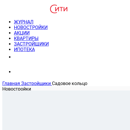
ЖУРНАЛ
НОВОСТРОЙКИ
АКЦИИ
КВАРТИРЫ
ЗАСТРОЙЩИКИ
ИПОТЕКА
8(495) 220-3043
Консультация пн-пт 9-21
Главная
Застройщики
Садовое кольцо
Новостройки
Новости застройщика
На карте
Банковские программы
Статьи о застройщике
Застройщик Группа компаний