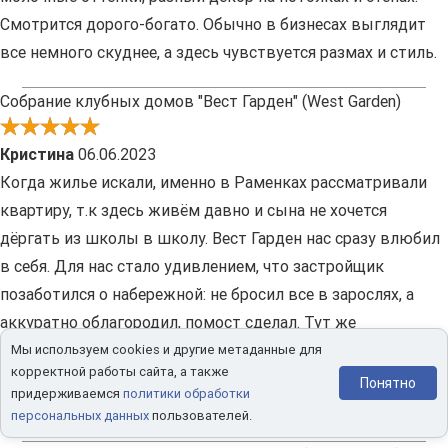
Смотрится дорого-богато. Обычно в бизнесах выглядит
все немного скуднее, а здесь чувствуется размах и стиль.
Собрание клубных домов "Вест Гарден" (West Garden)
Кристина
06.06.2023
Когда жилье искали, именно в Раменках рассматривали
квартиру, т.к здесь живём давно и сына не хочется
дёргать из школы в школу. Вест Гарден нас сразу влюбил
в себя. Для нас стало удивлением, что застройщик
позаботился о набережной: не бросил все в зарослях, а
аккуратно облагородил, помост сделал. Тут же
прикольные детские площадки и зоны релакса. Квартиру
Мы используем cookies и другие метаданные для
корректной работы сайта, а также
в итоге мы взяли в 13 корпусе. Знали бы о проекте
Понятно
придерживаемся
политики обработки
раньше, уже бы жили в первой очереди.
персональных данных
пользователей.