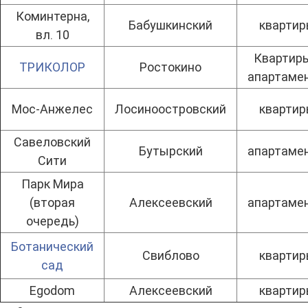
Коминтерна,
Бабушкинский
кварти
вл. 10
Квартиры
ТРИКОЛОР
Ростокино
апартаме
Мос-Анжелес
Лосиноостровский
кварти
Савеловский
Бутырский
апартаме
Сити
Парк Мира
(вторая
Алексеевский
апартаме
очередь)
Ботанический
Свиблово
кварти
сад
Egodom
Алексеевский
кварти