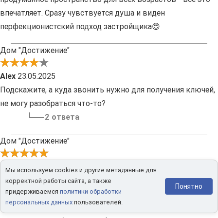
впечатляет. Сразу чувствуется душа и виден
перфекционистский подход застройщика😍
Дом "Достижение"
Alex
23.05.2025
Подскажите, а куда звонить нужно для получения ключей,
не могу разобраться что-то?
2 ответа
Дом "Достижение"
Ирина В.
14.05.2025
Мы используем cookies и другие метаданные для
Прежде всего визуал зацепил, фасад в стиле ар деко,
корректной работы сайта, а также
Понятно
придерживаемся
политики обработки
смотрится оч круто, ну а потом полезла изучать, и как
персональных данных
пользователей.
говорится, дальше все как в тумане😁 нравится все!