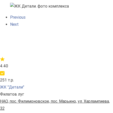
Previous
Next
4.40
251 т.р.
ЖК "Детали"
Филатов луг
НАО, пос. Филимоновское, пос. Марьино, ул. Харлампиева,
32