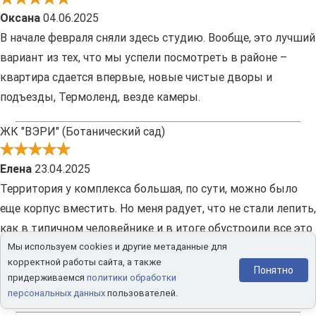
Оксана
04.06.2025
В начале февраля сняли здесь студию. Вообще, это лучший
вариант из тех, что мы успели посмотреть в районе –
квартира сдается впервые, новые чистые дворы и
подъезды, Термоленд, везде камеры.
ЖК "ВЭРИ" (Ботанический сад)
Елена
23.04.2025
Территория у комплекса большая, по сути, можно было
еще корпус вместить. Но меня радует, что не стали лепить,
как в типичном человейнике и в итоге обустроили все это
Мы используем cookies и другие метаданные для
пространство. Получилось интересно и комфортно. Здесь
корректной работы сайта, а также
воплотили много оригинальных идей, которые раньше
Понятно
придерживаемся
политики обработки
нигде мне не встречались.
персональных данных
пользователей.