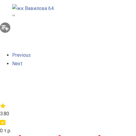
Previous
Next
3.80
0 т.р.