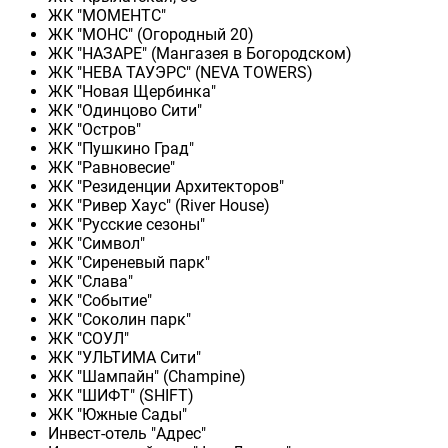
ЖК "МОМЕНТС"
ЖК "МОНС" (Огородный 20)
ЖК "НАЗАРЕ" (Мангазея в Богородском)
ЖК "НЕВА ТАУЭРС" (NEVA TOWERS)
ЖК "Новая Щербинка"
ЖК "Одинцово Сити"
ЖК "Остров"
ЖК "Пушкино Град"
ЖК "Равновесие"
ЖК "Резиденции Архитекторов"
ЖК "Ривер Хаус" (River Нouse)
ЖК "Русские сезоны"
ЖК "Символ"
ЖК "Сиреневый парк"
ЖК "Слава"
ЖК "Событие"
ЖК "Соколин парк"
ЖК "СОУЛ"
ЖК "УЛЬТИМА Сити"
ЖК "Шампайн" (Champine)
ЖК "ШИФТ" (SHIFT)
ЖК "Южные Сады"
Инвест-отель "Адрес"