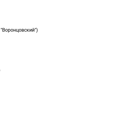
 "Воронцовский")
)