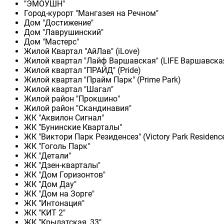
"ЭМОУШН"
Город-курорт "Мангазея на Речном"
Дом "Достижение"
Дом "Лаврушинский"
Дом "Мастерс"
Жилой Квартал "АйЛав" (iLove)
Жилой квартал "Лайф Варшавская" (LIFE Варшавска
Жилой квартал "ПРАЙД" (Pride)
Жилой квартал "Прайм Парк" (Prime Park)
Жилой квартал "Шагал"
Жилой район "Прокшино"
Жилой район "Скандинавия"
ЖК "Аквилон Сигнал"
ЖК "Бунинские Кварталы"
ЖК "Виктори Парк Резиденсез" (Victory Park Residenc
ЖК "Гоголь Парк"
ЖК "Детали"
ЖК "Дзен-кварталы"
ЖК "Дом Горизонтов"
ЖК "Дом Дау"
ЖК "Дом на Зорге"
ЖК "Интонация"
ЖК "КИТ 2"
ЖК "Крылатская, 33"