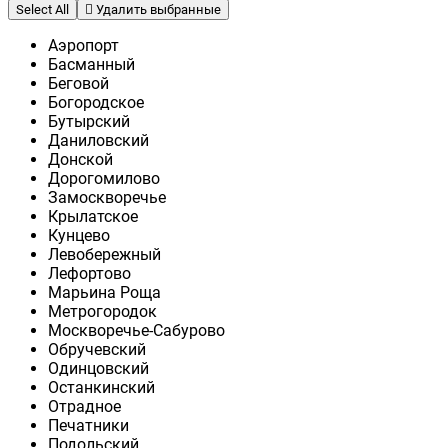
Select All
Удалить выбранные
Аэропорт
Басманный
Беговой
Богородское
Бутырский
Даниловский
Донской
Дорогомилово
Замоскворечье
Крылатское
Кунцево
Левобережный
Лефортово
Марьина Роща
Метрогородок
Москворечье-Сабурово
Обручевский
Одинцовский
Останкинский
Отрадное
Печатники
Подольский