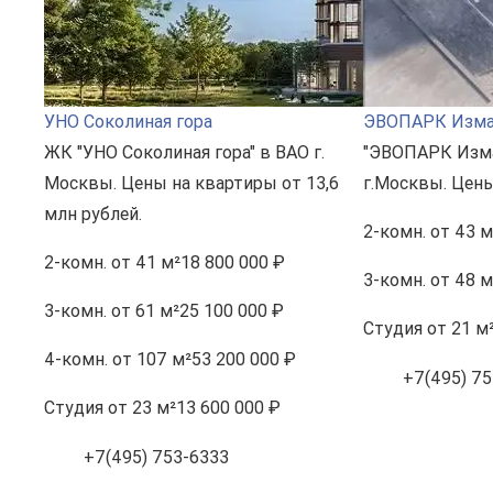
УНО Соколиная гора
ЭВОПАРК Изма
ЖК "УНО Соколиная гора" в ВАО г.
"ЭВОПАРК Изма
Москвы. Цены на квартиры от 13,6
г.Москвы. Цены
млн рублей.
2-комн.
от 43 м
2-комн.
от 41 м²
18 800 000 ₽
3-комн.
от 48 м
3-комн.
от 61 м²
25 100 000 ₽
Студия
от 21 м
4-комн.
от 107 м²
53 200 000 ₽
+7(495) 75
Студия
от 23 м²
13 600 000 ₽
+7(495) 753-6333