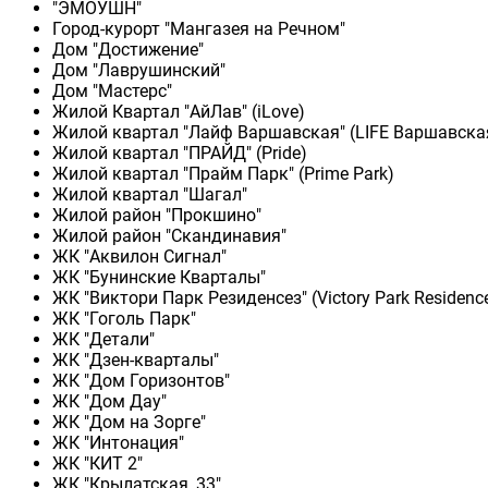
"ЭМОУШН"
Город-курорт "Мангазея на Речном"
Дом "Достижение"
Дом "Лаврушинский"
Дом "Мастерс"
Жилой Квартал "АйЛав" (iLove)
Жилой квартал "Лайф Варшавская" (LIFE Варшавска
Жилой квартал "ПРАЙД" (Pride)
Жилой квартал "Прайм Парк" (Prime Park)
Жилой квартал "Шагал"
Жилой район "Прокшино"
Жилой район "Скандинавия"
ЖК "Аквилон Сигнал"
ЖК "Бунинские Кварталы"
ЖК "Виктори Парк Резиденсез" (Victory Park Residenc
ЖК "Гоголь Парк"
ЖК "Детали"
ЖК "Дзен-кварталы"
ЖК "Дом Горизонтов"
ЖК "Дом Дау"
ЖК "Дом на Зорге"
ЖК "Интонация"
ЖК "КИТ 2"
ЖК "Крылатская, 33"