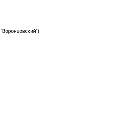
 "Воронцовский")
)