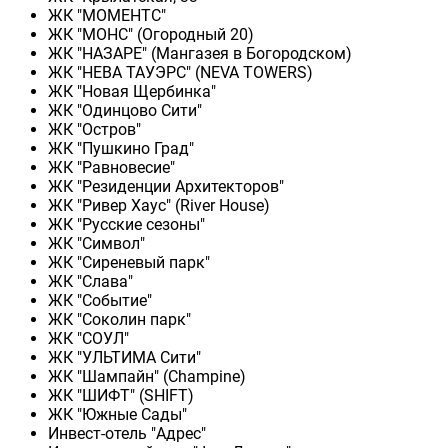
ЖК "МОМЕНТС"
ЖК "МОНС" (Огородный 20)
ЖК "НАЗАРЕ" (Мангазея в Богородском)
ЖК "НЕВА ТАУЭРС" (NEVA TOWERS)
ЖК "Новая Щербинка"
ЖК "Одинцово Сити"
ЖК "Остров"
ЖК "Пушкино Град"
ЖК "Равновесие"
ЖК "Резиденции Архитекторов"
ЖК "Ривер Хаус" (River Нouse)
ЖК "Русские сезоны"
ЖК "Символ"
ЖК "Сиреневый парк"
ЖК "Слава"
ЖК "Событие"
ЖК "Соколин парк"
ЖК "СОУЛ"
ЖК "УЛЬТИМА Сити"
ЖК "Шампайн" (Champine)
ЖК "ШИФТ" (SHIFT)
ЖК "Южные Сады"
Инвест-отель "Адрес"