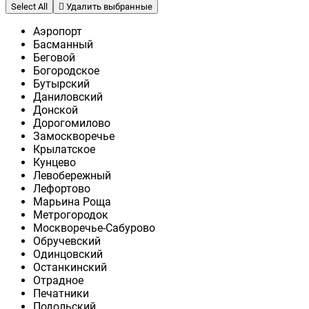
Select All
Удалить выбранные
Аэропорт
Басманный
Беговой
Богородское
Бутырский
Даниловский
Донской
Дорогомилово
Замоскворечье
Крылатское
Кунцево
Левобережный
Лефортово
Марьина Роща
Метрогородок
Москворечье-Сабурово
Обручевский
Одинцовский
Останкинский
Отрадное
Печатники
Подольский