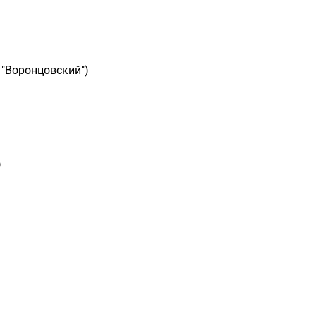
 "Воронцовский")
)