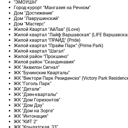
"ЭМОУШН"
Город-курорт "Мангазея на Речном"
Дом "Достижение"
Дом "Лаврушинский"
Дом "Мастерс"
Жилой Квартал "АйЛав" (iLove)
Жилой квартал "Лайф Варшавская" (LIFE Варшавска
Жилой квартал "ПРАЙД" (Pride)
Жилой квартал "Прайм Парк" (Prime Park)
Жилой квартал "Шагал"
Жилой район "Прокшино"
Жилой район "Скандинавия"
ЖК "Аквилон Сигнал"
ЖК "Бунинские Кварталы"
ЖК "Виктори Парк Резиденсез" (Victory Park Residenc
ЖК "Гоголь Парк"
ЖК "Детали"
ЖК "Дзен-кварталы"
ЖК "Дом Горизонтов"
ЖК "Дом Дау"
ЖК "Дом на Зорге"
ЖК "Интонация"
ЖК "КИТ 2"
ЖК "Крылатская, 33"