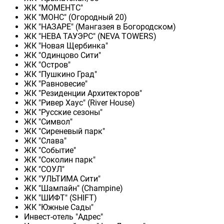
ЖК "МОМЕНТС"
ЖК "МОНС" (Огородный 20)
ЖК "НАЗАРЕ" (Мангазея в Богородском)
ЖК "НЕВА ТАУЭРС" (NEVA TOWERS)
ЖК "Новая Щербинка"
ЖК "Одинцово Сити"
ЖК "Остров"
ЖК "Пушкино Град"
ЖК "Равновесие"
ЖК "Резиденции Архитекторов"
ЖК "Ривер Хаус" (River Нouse)
ЖК "Русские сезоны"
ЖК "Символ"
ЖК "Сиреневый парк"
ЖК "Слава"
ЖК "Событие"
ЖК "Соколин парк"
ЖК "СОУЛ"
ЖК "УЛЬТИМА Сити"
ЖК "Шампайн" (Champine)
ЖК "ШИФТ" (SHIFT)
ЖК "Южные Сады"
Инвест-отель "Адрес"