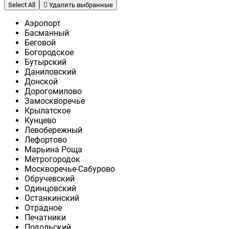
Select All
Удалить выбранные
Аэропорт
Басманный
Беговой
Богородское
Бутырский
Даниловский
Донской
Дорогомилово
Замоскворечье
Крылатское
Кунцево
Левобережный
Лефортово
Марьина Роща
Метрогородок
Москворечье-Сабурово
Обручевский
Одинцовский
Останкинский
Отрадное
Печатники
Подольский