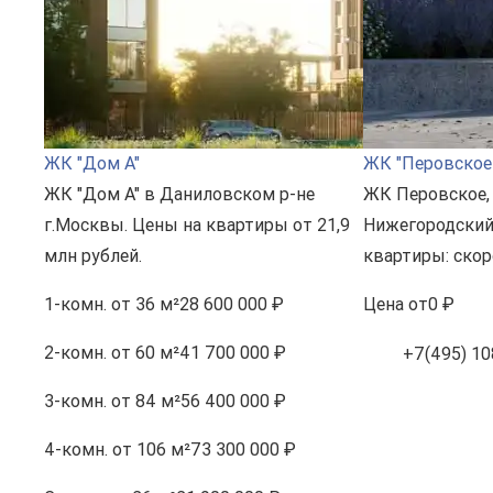
ЖК "Дом А"
ЖК "Перовское
ЖК "Дом А" в Даниловском р-не
ЖК Перовское, 
г.Москвы. Цены на квартиры от 21,9
Нижегородский
млн рублей.
квартиры: скор
1-комн.
от 36 м²
28 600 000 ₽
Цена
от
0 ₽
2-комн.
от 60 м²
41 700 000 ₽
+7(495) 10
3-комн.
от 84 м²
56 400 000 ₽
4-комн.
от 106 м²
73 300 000 ₽